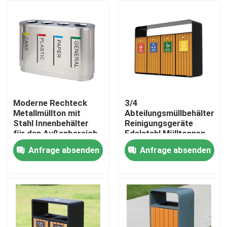
Moderne Rechteck
3/4
Metallmüllton mit
Abteilungsmüllbehälter
Stahl Innenbehälter
Reinigungsgeräte
für den Außenbereich
Edelstahl Mülltonnen
Anfrage absenden
Anfrage absenden
Haus
Produkte
Über uns