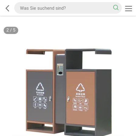
2
/
5