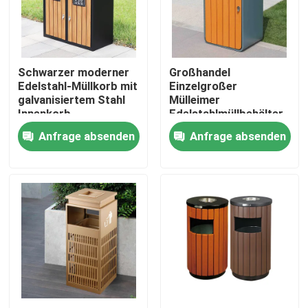
Fabrik-Ausflug
Schwarzer moderner
Großhandel
Qualitätskontrolle
Edelstahl-Müllkorb mit
Einzelgroßer
galvanisiertem Stahl
Mülleimer
Innenkorb
Edelstahlmüllbehälter
Kontaktiere uns
mit Schloss
Anfrage absenden
Anfrage absenden
Nachrichten
Fordern Sie ein Zitat
Dekorative Metallverarbeitung
Dekorative Metallskulptur