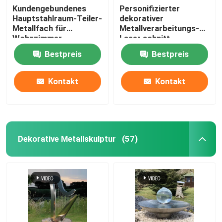
Kundengebundenes
Personifizierter
Hauptstahlraum-Teiler-
dekorativer
Metallfach für
Metallverarbeitungs-
Wohnzimmer
Laser schnitt
Metallraum-Teiler für
Bestpreis
Bestpreis
Wohnzimmer
Kontakt
Kontakt
Dekorative Metallskulptur
(57)