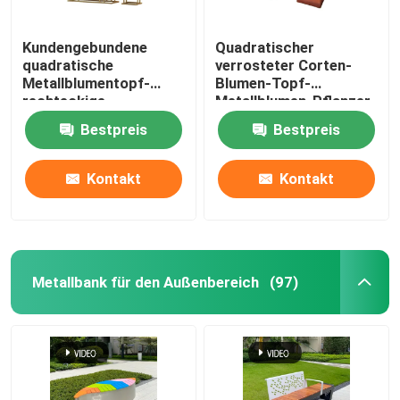
Kundengebundene
Quadratischer
quadratische
verrosteter Corten-
Metallblumentopf-
Blumen-Topf-
rechteckige
Metallblumen-Pflanzer
Stahlpflanzer im Freien
für Garten/Yard
Bestpreis
Bestpreis
Kontakt
Kontakt
Metallbank für den Außenbereich
(97)