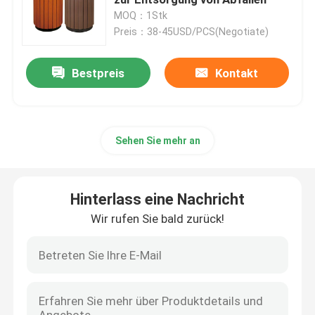
MOQ：1Stk
Preis：38-45USD/PCS(Negotiate)
Metallblumenpflanzer
Bestpreis
Kontakt
Metallbank für den Außenbereich
Metallraumteiler
Sehen Sie mehr an
Weinschrank aus Metall
Hinterlass eine Nachricht
Metalldekorregal
Wir rufen Sie bald zurück!
Nische aus Edelstahl
Metalltreppengeländer