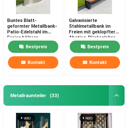
Buntes Blatt-
Galvanisierte
geformter Metallbank-
Stahlmetallbank im
Patio-Edelstahl im
Freien mit geklopfter
Freien hölzern
Abstieg-Rückenlehne
Bestpreis
Bestpreis
Kontakt
Kontakt
Metallraumteiler
(33)