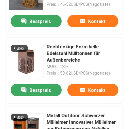
Preis：46-52USD/PCS(Negotiate)
Fabrik-Ausflug
Bestpreis
Kontakt
Qualitätskontrolle
Rechteckige Form helle
Kontaktiere uns
Edelstahl Mülltonnen für
Außenbereiche
MOQ：1Stk
Nachrichten
Preis：50-62USD/PCS(Negotiate)
Fordern Sie ein Zitat
Bestpreis
Kontakt
Dekorative Metallverarbeitung
Metall Outdoor Schwarzer
Mülleimer Innovativer Mülleimer
Dekorative Metallskulptur
zur Entsorgung von Abfällen