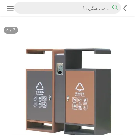
5
/
2