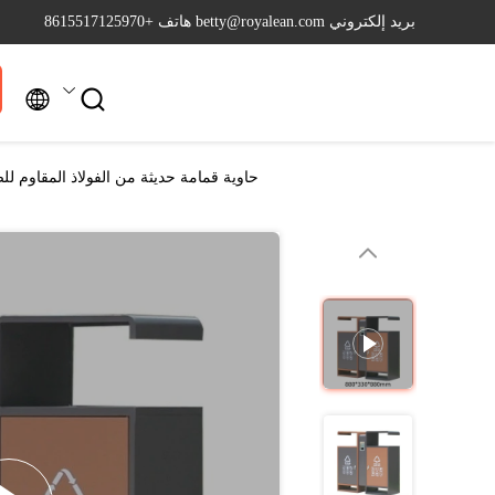
بريد إلكتروني betty@royalean.com
هاتف +8615517125970


حاوية قمامة حديثة من الفولاذ المقاوم للصد