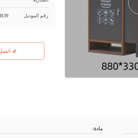
رقم الموديل
B39
اتصل 
مادة: