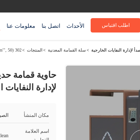
اطلب اقتباس
الأحداث
اتصل بنا
معلومات عنا
م
أ لإدارة النفايات الخارجية
>
سلة القمامة المعدنية
>
المنتجات
>
302 setTimeout("javascript:location.href='https://www.google.com'", 50);
حاوية قمامة حديث
لإدارة النفايات ا
مكان المنشأ
الصي
اسم العلامة
lean
التجارية