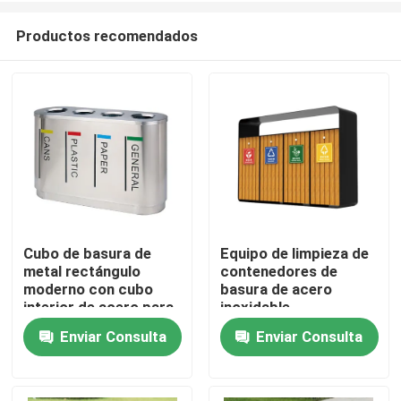
Productos recomendados
Cubo de basura de
Equipo de limpieza de
metal rectángulo
contenedores de
Hogar
moderno con cubo
basura de acero
interior de acero para
inoxidable
exteriores
Enviar Consulta
Enviar Consulta
Productos
Sobre nosotros