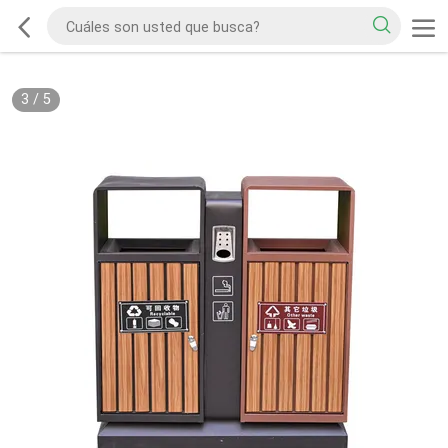
3
/
5