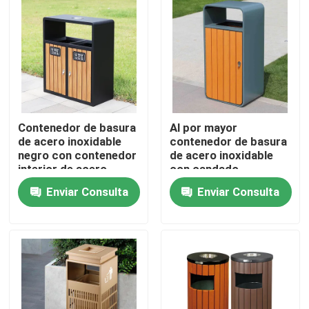
Viaje de la fábrica
Control de calidad
Contáctenos
Contenedor de basura
Al por mayor
de acero inoxidable
contenedor de basura
negro con contenedor
de acero inoxidable
interior de acero
con candado
Noticias
galvanizado
Enviar Consulta
Enviar Consulta
Pida una cita
Trabajo de metalistería decorativa
Escultura decorativa de metal