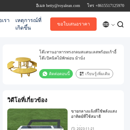
อีเมล betty@royalean.com
โทร +8615517125970
่อเรา
เหตุการณ์ที่


ขอใบเสนอราคา
เกิดขึ้น
โต๊ะทานอาหารทรงกลมสแตนเลสพร้อมเก้าอี้
โต๊ะปิคนิคไม้พักผ่อน ม้านั่ง
ติดต่อตอนนี้
เรียนรู้เพิ่มเติม
วิดีโอที่เกี่ยวข้อง
ขายกลางแจ้งที่ใช้พลังแสง
อาทิตย์ที่ใช้สมาธิ
ม้านั่งโลหะกลางแจ้ง
2023-11-21