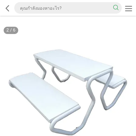
2
/
6