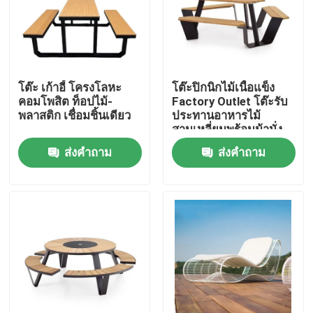
ทัวร์โรงงาน
ควบคุมคุณภาพ
โต๊ะ เก้าอี้ โครงโลหะ
โต๊ะปิกนิกไม้เนื้อแข็ง
คอมโพสิต ท็อปไม้-
Factory Outlet โต๊ะรับ
พลาสติก เชื่อมชิ้นเดียว
ประทานอาหารไม้
ติดต่อเรา
สามเหลี่ยมพร้อมม้านั่ง
ส่งคำถาม
ส่งคำถาม
ข่าว
ขอใบเสนอราคา
งานโลหะตกแต่ง
ประติมากรรมโลหะตกแต่ง