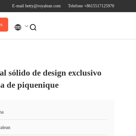
E-mail betty@royalean.com
Telefone +8615517125970
es


l sólido de design exclusivo
a de piquenique
na
alean