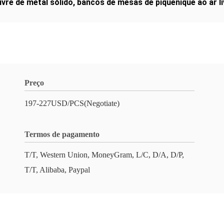
ivre de metal sólido
,
bancos de mesas de piquenique ao ar li
Preço
197-227USD/PCS(Negotiate)
Termos de pagamento
T/T, Western Union, MoneyGram, L/C, D/A, D/P,
T/T, Alibaba, Paypal