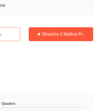
B96
Obtenha O Melhor Preço
s
Quadro: