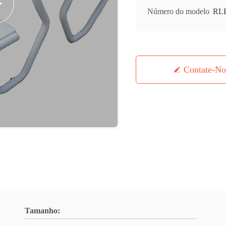
Número do modelo
RL
Contate-No
Tamanho: