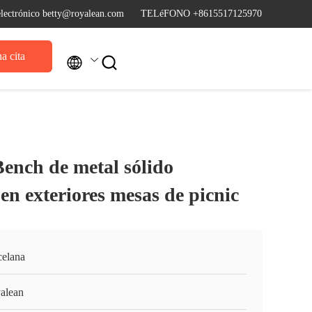
electrónico betty@royalean.com
TELéFONO +8615517125970
a cita


Bench de metal sólido
en exteriores mesas de picnic
celana
alean