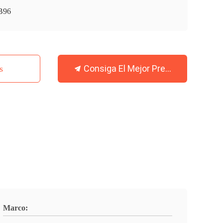
B96
Consiga El Mejor Precio
s
Marco: