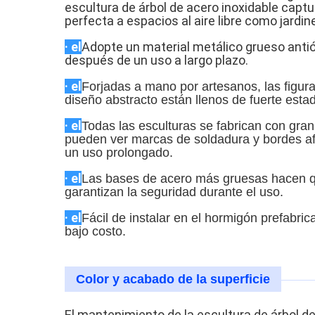
escultura de árbol de acero inoxidable captu
perfecta a espacios al aire libre como jardin
· el
Adopte un material metálico grueso antióx
después de un uso a largo plazo.
· el
Forjadas a mano por artesanos, las figura
diseño abstracto están llenos de fuerte esta
· el
Todas las esculturas se fabrican con gran
pueden ver marcas de soldadura y bordes afi
un uso prolongado.
· el
Las bases de acero más gruesas hacen que
garantizan la seguridad durante el uso.
· el
Fácil de instalar en el hormigón prefabri
bajo costo.
Color y acabado de la superficie
El mantenimiento de la escultura de árbol de