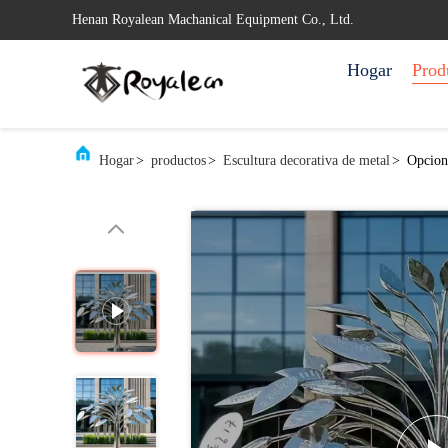
Henan Royalean Machanical Equipment Co., Ltd.
Hogar
Prod
Hogar
>
productos
>
Escultura decorativa de metal
>
Opcione