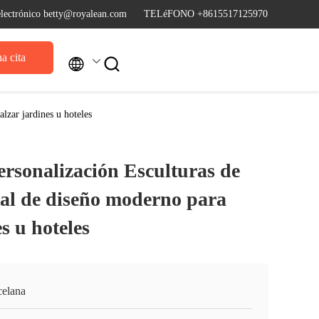
electrónico betty@royalean.com
TELéFONO +8615517125970
a cita


lzar jardines u hoteles
ersonalización Esculturas de
tal de diseño moderno para
s u hoteles
celana