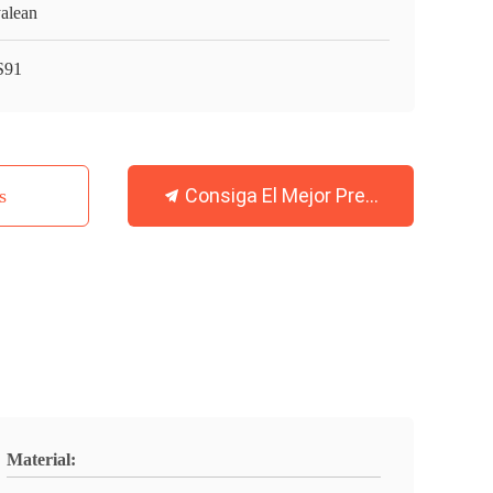
alean
S91
Consiga El Mejor Precio
s
Material: