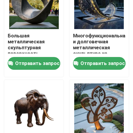
Большая
Многофункциональная
металлическая
и долговечная
скульптурная
металлическая
поверхность
скульптура из
абстрактного стиля
перьев с огнями,
Отправить запрос
Отправить запрос
Качество и
подходящими для
долговечность для
офисного лобби
наружного
входа в отель
использования
Дом
Продукты
О нас