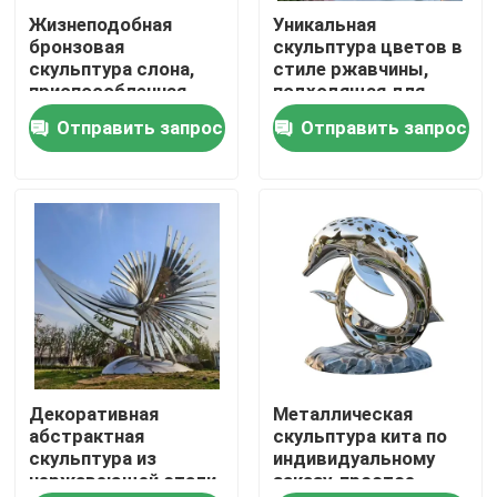
Жизнеподобная
Уникальная
бронзовая
скульптура цветов в
Путешествие фабрики
скульптура слона,
стиле ржавчины,
приспособленная
подходящая для
для различных
гостиничного лобби.
Отправить запрос
Отправить запрос
Проверка качества
наружных
помещений
Связаться с нами
Новости
Спросите цитату
Декоративная
Металлическая
Декоративный Metalwork
абстрактная
скульптура кита по
скульптура из
индивидуальному
нержавеющей стали
заказу, простое
Декоративная скульптура металла