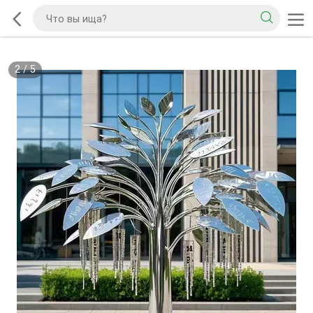
2
/
5