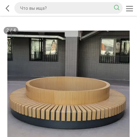
2
/
4