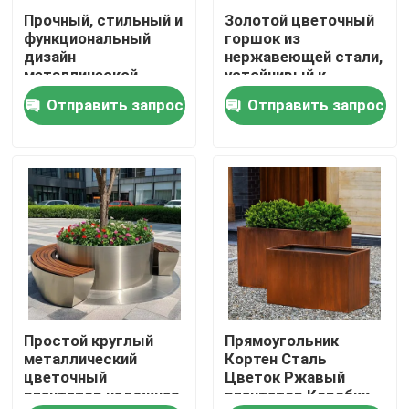
Прочный, стильный и
Золотой цветочный
функциональный
горшок из
Путешествие фабрики
дизайн
нержавеющей стали,
металлической
устойчивый к
цветочной клумбы
ржавчине, прочный,
Отправить запрос
Отправить запрос
Проверка качества
для парка/сада/
современный, для
двора/школы
использования в
помещении и на
улице
Связаться с нами
Новости
Спросите цитату
Простой круглый
Прямоугольник
Декоративный Metalwork
металлический
Кортен Сталь
цветочный
Цветок Ржавый
плантатор надежная
плантатор Коробки
Декоративная скульптура металла