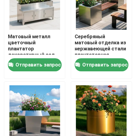
Матовый металл
Серебряный
цветочный
матовый отделка из
плантатор
нержавеющей стали
декоративный сад
плантаторная
на открытом
коробка квадратная
Отправить запрос
Отправить запрос
воздухе
ржавчина
Нержавеющая сталь
устойчивый
стул цветочный
металлический
ящик
цветочный горшок
Дом
Продукты
О нас