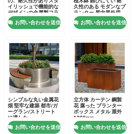
の、耐久性がありスタ
植木鉢 錆びにくい 耐
イリッシュで機能的な
久性のある モダンなプ
デザインの金属製フラ
ランター 屋内屋外用
工場旅行
ワーポット
お問い合わせを送信
お問い合わせを送信
品質管理
お問い合わせ
ニュース
引用を要求しなさい
シンプルな丸い金属花
立方体 カーテン 鋼製
畑 堅牢な建築 都市/ガ
花 腐った プランター
ーグラン/ストリート
ボックス メタル 屋外
装飾的なMetalwork
に適した
1200mm
お問い合わせを送信
お問い合わせを送信
装飾的な金属彫刻