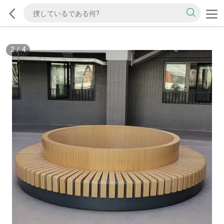
2
/
4