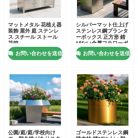
マットメタル 花植え器
シルバーマット仕上げ
装飾 屋外 庭 ステンレ
ステンレス鋼プランタ
ス スチール ストール
ーボックス 正方形 錆
花箱
びない金属フラワーポ
ット
お問い合わせを送信
お問い合わせを送信
家
プロダクト
公園/庭/庭/学校向け
ゴールドステンレス鋼
私たちに関しては