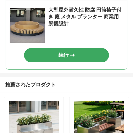
大型屋外耐久性 防腐 円筒椅子付
き 庭 メタル プランター 商業用
景観設計
続行
推薦されたプロダクト