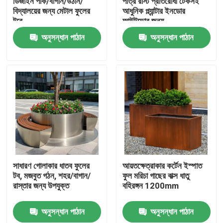
ডিজাইন পার্ক/বাগান/উঠান/
পাত্র রাস্ট প্রতিরোধী টেকসই
বিদ্যালয়ের জন্য মেটাল ফুলের
আধুনিক প্ল্যান্টার ইনডোর
টবে
আউটডোর জন্য
কারখানা ভ্রমণ
অনুসন্ধান পাঠান
অনুসন্ধান পাঠান
মান নিয়ন্ত্রণ
যোগাযোগ করুন
খবর
উদ্ধৃতির জন্য আবেদন
সাধারণ গোলাকার ধাতব ফুলের
আয়তক্ষেত্রাকার কর্টেন ইস্পাত
টব, মজবুত গঠন, শহর/বাগান/
ফুল মরিচা গাছের বাক্স ধাতু
রাস্তার জন্য উপযুক্ত
বহিরঙ্গন 1200mm
আলংকারিক মেটালওয়ার্ক
অনুসন্ধান পাঠান
অনুসন্ধান পাঠান
আলংকারিক ধাতু ভাস্কর্য