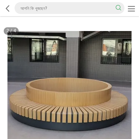
2
/
4