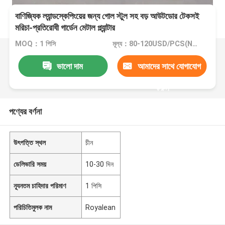
বাণিজ্যিক ল্যান্ডস্কেপিংয়ের জন্য গোল স্টুল সহ বড় আউটডোর টেকসই
মরিচা-প্রতিরোধী গার্ডেন মেটাল প্ল্যান্টার
MOQ：1 পিসি
মূল্য：80-120USD/PCS(Negotiate)
ভালো দাম
আমাদের সাথে যোগাযোগ
করুন
পণ্যের বর্ণনা
উৎপত্তি স্থল
চীন
ডেলিভারি সময়
10-30 দিন
ন্যূনতম চাহিদার পরিমাণ
1 পিসি
পরিচিতিমুলক নাম
Royalean