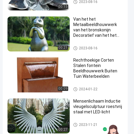
Decoratieve metalen sculptuur
2023-08-16
00:15
Van het het
Metaalbeeldhouwwerk
van het bronskonijn
Decoratief van het het
Bronskonijn de
Tuinstandbeeld
Decoratieve metalen sculptuur
00:21
2023-08-16
Rechthoekige Corten
Stalen fontein
Beeldhouwwerk Buiten
Tuin Waterbeelden
Decoratieve metalen sculptuur
00:09
2024-01-22
Mensenlichaam Inductie
vleugelsculptuur roestvrij
staal met LED-licht
Decoratieve metalen sculptuur
2023-11-21
00:27