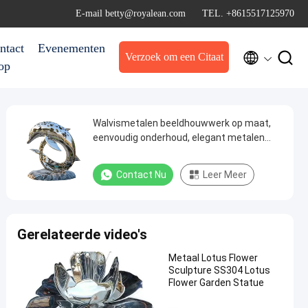
E-mail betty@royalean.com
TEL. +8615517125970
ntact
Evenementen


Verzoek om een Citaat
op
Walvismetalen beeldhouwwerk op maat,
eenvoudig onderhoud, elegant metalen
kunstwerk, perfect voor tuin en park
Contact Nu
Leer Meer
Gerelateerde video's
Metaal Lotus Flower
Sculpture SS304 Lotus
Flower Garden Statue