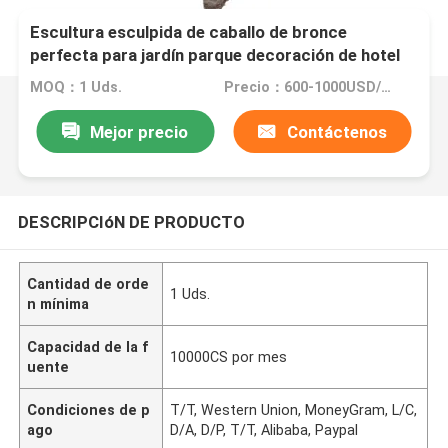
Escultura esculpida de caballo de bronce
perfecta para jardín parque decoración de hotel
casa y villa elegante estatua artística de metal
MOQ：1 Uds.
Precio：600-1000USD/PCS(Negotiate)
Mejor precio
Contáctenos
DESCRIPCIóN DE PRODUCTO
Cantidad de orde
1 Uds.
n mínima
Capacidad de la f
10000CS por mes
uente
Condiciones de p
T/T, Western Union, MoneyGram, L/C,
ago
D/A, D/P, T/T, Alibaba, Paypal