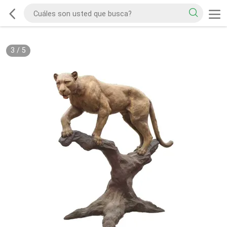
3
/
5