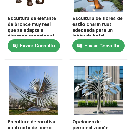
Viaje de la fábrica
Escultura de elefante
Escultura de flores de
de bronce muy real
estilo charm rust
que se adapta a
adecuada para un
Control de calidad
diversos espacios al
lobby de hotel
aire libre
Enviar Consulta
Enviar Consulta
Contáctenos
Noticias
Pida una cita
Trabajo de metalistería decorativa
Escultura decorativa
Opciones de
abstracta de acero
personalización
Escultura decorativa de metal