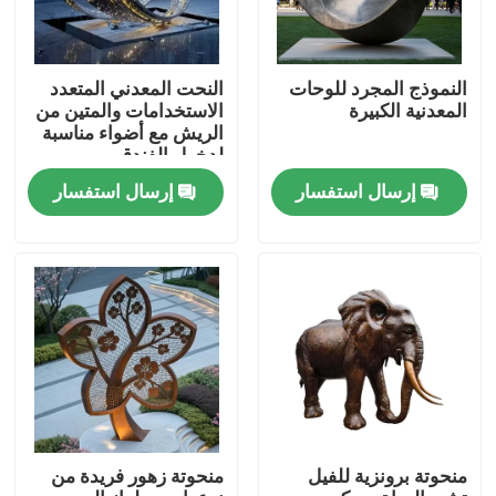
النموذج المجرد للوحات
النحت المعدني المتعدد
المعدنية الكبيرة
الاستخدامات والمتين من
الريش مع أضواء مناسبة
لدخول الفندق
إرسال استفسار
إرسال استفسار
بيت
منتجات
منحوتة برونزية للفيل
منحوتة زهور فريدة من
معلومات عنا