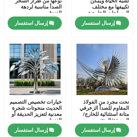
تشبه الحياة ويمكن
نوعها من طراز السحر
تكييفها مع مختلف
الصدأ مناسبة لردهة
المساحات الخارجية
الفندق
جولة في المعمل
إرسال استفسار
إرسال استفسار
رقابة جودة
اتصل بنا
أخبار
اطلب اقتباس
نحت مجرد من الفولاذ
خيارات تخصيص التصميم
المقاوم للصدأ الزخرفي
الحديث منحوتات شجرة
متانة استثنائية للخارج/
معدنية لتعزيز الحديقة أو
الأعمال المعدنية الزخرفية
الحديقة/المنتزه
الفندق
إرسال استفسار
إرسال استفسار
النحت المعدني الزخرفي