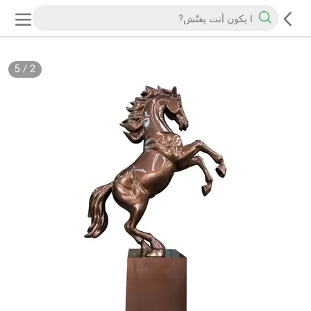
5
/
2