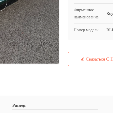
Фирменное
Roy
наименование
Номер модели
RL
Связаться С 
Размер: