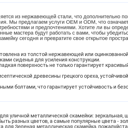
яется из нержавеющей стали, что дополнительно пов
ия. Мы предлагаем услуги OEM и ODM, что означает,
требностями и предпочтениями. Хотите ли вы опреде
ые мастера будут работать с вами, чтобы убедиться
амейку сегодня и превратите свое открытое простр
отовлена из толстой нержавеющей или оцинкованной
ками сиденья для усиления конструкции.
гладкая поверхность не только гарантирует красивы
исептической древесины грецкого ореха, устойчивой
ными болтами, что гарантирует устойчивость и без
для уличной металлической скамейки: зеркальная, 
ыть разных цветов, а
самые популярные цвета - зол
та для
, пожалуйста
Зеленая металлическая скамейка