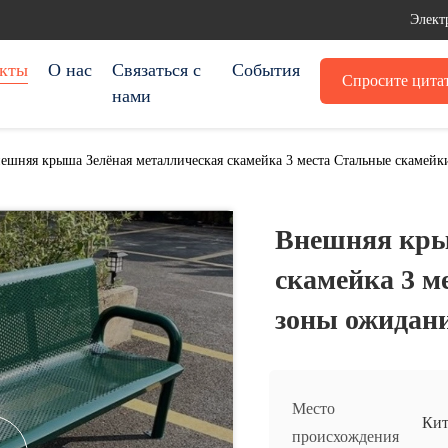
Элект
кты
О нас
Связаться с
События
Спросите цита
нами
ешняя крыша Зелёная металлическая скамейка 3 места Стальные скамейк
Внешняя кры
скамейка 3 м
зоны ожидан
Место
Кит
происхождения