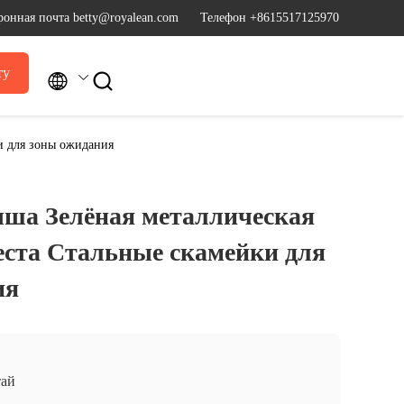
ронная почта betty@royalean.com
Телефон +8615517125970
ту


и для зоны ожидания
ша Зелёная металлическая
еста Стальные скамейки для
ия
ай