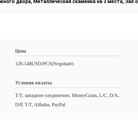
ужного двора
,
Металлическая скамейка на 3 места
,
Зал 
Цена
128-148USD/PCS(Negotiate)
Условия оплаты
T/T, западное соединение, MoneyGram, L/C, D/A,
D/P, T/T, Alibaba, PayPal