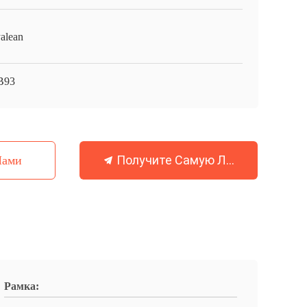
alean
B93
Получите Самую Лучшую Цену
Нами
Рамка: