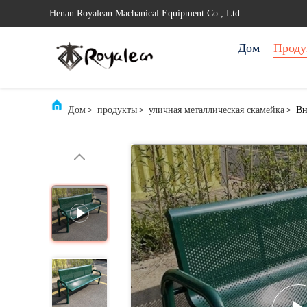
Henan Royalean Machanical Equipment Co., Ltd.
Дом
Проду
Дом
>
продукты
>
уличная металлическая скамейка
>
Вн