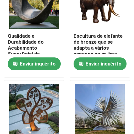
Qualidade e
Escultura de elefante
Durabilidade do
de bronze que se
Acabamento
adapta a vários
Superficial de
espaços ao ar livre
Esculturas Metálicas
Enviar inquérito
Enviar inquérito
Grandes em Estilo
Abstrato para Uso
Externo
Casa
Produtos
Sobre nós