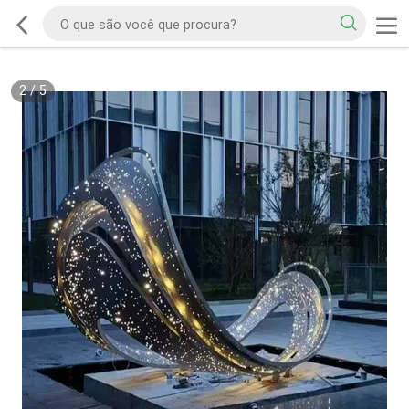
2
/
5