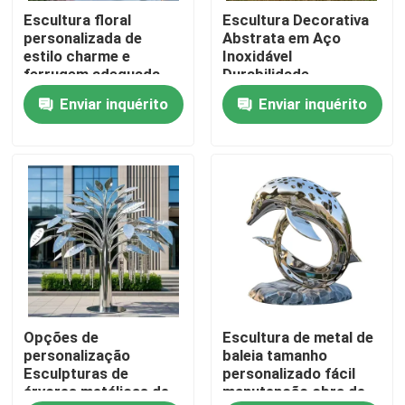
Escultura floral
Escultura Decorativa
personalizada de
Abstrata em Aço
Excursão da fábrica
estilo charme e
Inoxidável
ferrugem adequada
Durabilidade
para um lobby de hotel
Excepcional Para
Enviar inquérito
Enviar inquérito
Controle da qualidade
Exterior/parque/Jardim
Contate-nos
Notícia
Peça umas citações
Opções de
Escultura de metal de
Trabajo em metal decorativo
personalização
baleia tamanho
Esculpturas de
personalizado fácil
árvores metálicas de
manutenção obra de
Escultura decorativa de metal