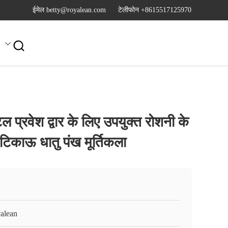
ईमेल betty@royalean.com
टेलीफोन +8615517125970

ल प्रवेश द्वार के लिए उपयुक्त रोशनी के
िकाऊ धातु पंख मूर्तिकला
alean