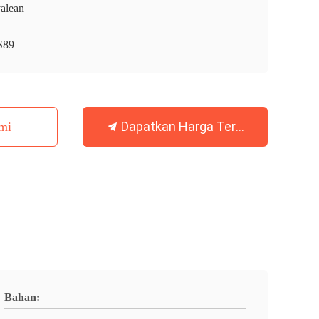
alean
S89
Dapatkan Harga Terbaik
mi
Bahan: