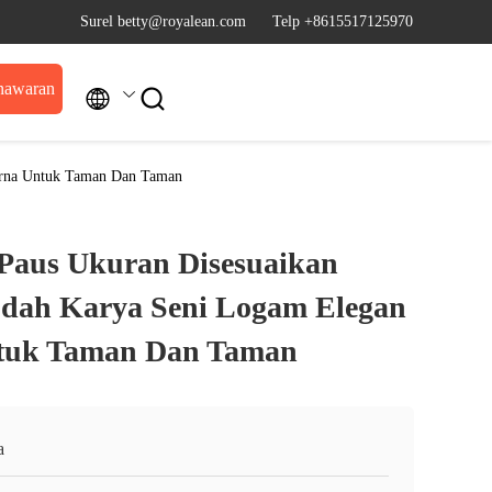
Surel betty@royalean.com
Telp +8615517125970
nawaran


urna Untuk Taman Dan Taman
 Paus Ukuran Disesuaikan
dah Karya Seni Logam Elegan
tuk Taman Dan Taman
a