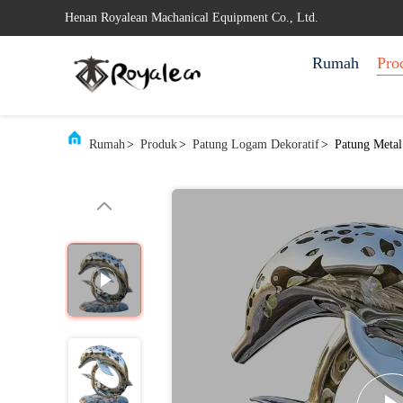
Henan Royalean Machanical Equipment Co., Ltd.
Rumah
Pro
Rumah
>
Produk
>
Patung Logam Dekoratif
>
Patung Meta