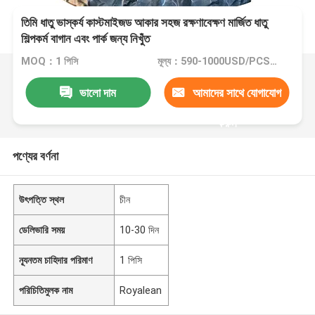
তিমি ধাতু ভাস্কর্য কাস্টমাইজড আকার সহজ রক্ষণাবেক্ষণ মার্জিত ধাতু
শিল্পকর্ম বাগান এবং পার্ক জন্য নিখুঁত
MOQ：1 পিসি
মূল্য：590-1000USD/PCS(Negotiate)
ভালো দাম
আমাদের সাথে যোগাযোগ
করুন
পণ্যের বর্ণনা
উৎপত্তি স্থল
চীন
ডেলিভারি সময়
10-30 দিন
ন্যূনতম চাহিদার পরিমাণ
1 পিসি
পরিচিতিমুলক নাম
Royalean