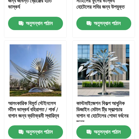
জন্য জীবন্ত ব্রোঞ্জের হাতি
স্টাইলের ফুলের ভাস্কর্য
ভাস্কর্য
হোটেলের লবির জন্য উপযুক্ত
কারখানা ভ্রমণ
অনুসন্ধান পাঠান
অনুসন্ধান পাঠান
মান নিয়ন্ত্রণ
যোগাযোগ করুন
খবর
উদ্ধৃতির জন্য আবেদন
আলংকারিক বিমূর্ত স্টেইনলেস
কাস্টমাইজেশন বিকল্প আধুনিক
স্টীল ভাস্কর্য বহিরাগত / পার্ক /
ডিজাইন মেটাল ট্রি স্কাল্পচার
বাগান জন্য ব্যতিক্রমী স্থায়িত্ব
বাগান বা হোটেলের শোভা বর্ধনের
আলংকারিক মেটালওয়ার্ক
জন্য
অনুসন্ধান পাঠান
অনুসন্ধান পাঠান
আলংকারিক ধাতু ভাস্কর্য