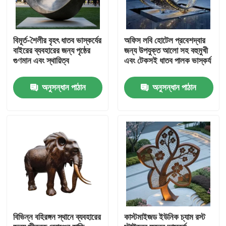
বিমূর্ত-শৈলীর বৃহৎ ধাতব ভাস্কর্যের
অফিস লবি হোটেল প্রবেশদ্বার
বাইরের ব্যবহারের জন্য পৃষ্ঠের
জন্য উপযুক্ত আলো সহ বহুমুখী
গুণমান এবং স্থায়িত্ব
এবং টেকসই ধাতব পালক ভাস্কর্য
অনুসন্ধান পাঠান
অনুসন্ধান পাঠান
বাড়ি
পণ্য
বিভিন্ন বহিরঙ্গন স্থানে ব্যবহারের
কাস্টমাইজড ইউনিক চ্যাম রস্ট
আমাদের সম্পর্কে