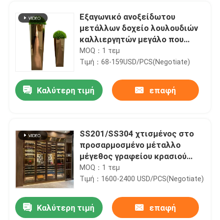
Εξαγωνικό ανοξείδωτου
μετάλλων δοχείο λουλουδιών
καλλιεργητών μεγάλο που
πετά την τεχνολογία
MOQ：1 τεμ
Τιμή：68-159USD/PCS(Negotiate)
Καλύτερη τιμή
επαφή
SS201/SS304 χτισμένος στο
προσαρμοσμένο μέταλλο
Σπίτι
μέγεθος γραφείου κρασιού
τοίχων
MOQ：1 τεμ
Τιμή：1600-2400 USD/PCS(Negotiate)
Προϊόντα
Καλύτερη τιμή
επαφή
Γαλβανισμένες διακοσμητικές μπροστινές πόρτες μετάλλων με τις χρυσές λαβές
Σχετικά με εμάς