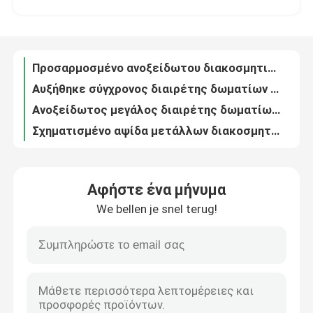
Χυτές εξωτερικές μπροστινές διπλές πόρτες χαλκού και χαλκού για το διαμέρισμα βιλών
Hairline μπροστινή κύρια πόρτα ανοξείδωτου πορτών σπιτιών διπλή που προσαρμόζεται
Γύρος εργοστασίων
Σύγχρονο ανοξείδωτο γραφείου κρασιού μετάλλων καθιστικών με το γυαλί
Προσαρμοσμένο ανοξείδωτου διακοσμητικό ραφιών TV ράφι επίδειξης μετάλλων τοίχων μαύρο
Ποιοτικός έλεγχος
Αυξήθηκε σύγχρονος διαιρέτης δωματίων περίπτωσης βιβλίων ραφιών ντεκόρ μετάλλων διαιρετών δωματίων ραφιών
Ανοξείδωτος μεγάλος διαιρέτης δωματίων ραφιών τοίχων χωρισμάτων ραφιών λουλουδιών
Επικοινωνήστε μαζί μας
Σχηματισμένο αψίδα μετάλλων διακοσμητικό ραφιών ράφι επίδειξης μετάλλων μόδας καφετί
Βιβλίων ανοξείδωτου διακοσμητικά ραφιών ράφια τοίχων μετάλλων γραφείων διακοσμητικά
Ειδήσεις
Ρόδινο ανοξείδωτο γραφείο ραφιών μετάλλων εγχώριων διακοσμήσεων ραφιών ντεκόρ μετάλλων
Αφήστε ένα μήνυμα
Χρυσά ανοξείδωτα μετάλλων ντεκόρ ράφια τοίχων ραφιών διακοσμητικά για το καθιστικό
We bellen je snel terug!
Ασημένια επιφάνεια καθρεφτών γλυπτών χαλικιών ανοξείδωτου κήπων
Ζητήστε ένα απόσπασμα
Προσαρμοσμένοι τετραγωνικοί μετάλλων εγκαταστάσεων ορθογώνιοι καλλιεργητές χάλυβα δοχείων υπαίθριοι
τρισδιάστατος διακοσμήσεων μετάλλων πλαισίων δωματίων διαχωριστής δωματίων μετάλλων διαιρετών γαλβανισμένος
Διακοσμητικό σιδηρουργείο
Διακοσμητικό προσαρμοσμένο χώρισμα οθόνης μετάλλων διαιρετών δωματίων μετάλλων περικοπών λέιζερ
Begonia ξύλινος κυκλικός πάγκος γύρω από τον ξύλινο πάγκο δέντρων γύρω από τον κορμό δέντρων
Διακοσμητικό Μεταλλικό Γλυπτό