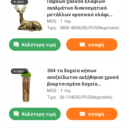
Πάρκων χαλκού ελαφιών
αγαλμάτων διακοσμητικό
μετάλλων αρσενικό ελάφι
χαλκού γλυπτών μεγάλο για
MOQ：1 τεμ
τον κήπο
Τιμή：3800-4500USD/PCS(Negotiate)
Καλύτερη τιμή
επαφή
304 τα δοχεία κήπων
ανοξείδωτου αυξήθηκαν χρυσά
βουρτσισμένα δοχεία
χαλυβουργείου
MOQ：1 τεμ
Τιμή：56-134USD/PCS(Negotiate)
Καλύτερη τιμή
επαφή