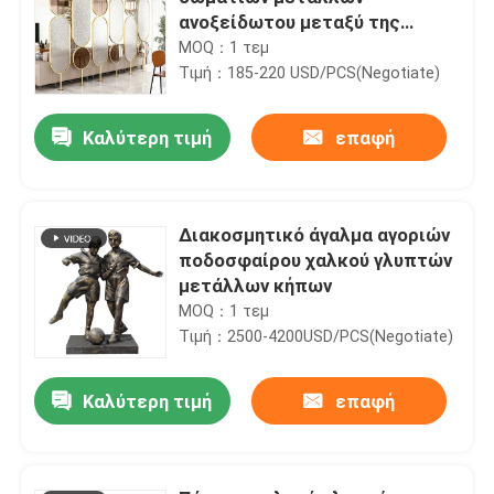
ανοξείδωτου μεταξύ της
αίθουσας και να δειπνήσει
MOQ：1 τεμ
Τιμή：185-220 USD/PCS(Negotiate)
Καλύτερη τιμή
επαφή
Διακοσμητικό άγαλμα αγοριών
ποδοσφαίρου χαλκού γλυπτών
μετάλλων κήπων
MOQ：1 τεμ
Τιμή：2500-4200USD/PCS(Negotiate)
Καλύτερη τιμή
επαφή