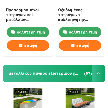
Προσαρμοσμένοι
Οξυδωμένος
τετραγωνικοί
τετράγωνο
μετάλλων
καλλιεργητής
εγκαταστάσεων
λουλουδιών
ορθογώνιοι
μετάλλων δοχείων
Καλύτερη τιμή
Καλύτερη τιμή
καλλιεργητές χάλυβα
λουλουδιών Corten για
δοχείων υπαίθριοι
τον κήπο/το
ναυπηγείο
επαφή
επαφή
μεταλλικός πάγκος εξωτερικού χώρου
(97)