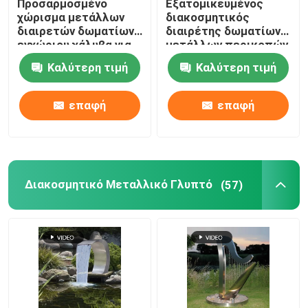
Προσαρμοσμένο
Εξατομικευμένος
χώρισμα μετάλλων
διακοσμητικός
διαιρετών δωματίων
διαιρέτης δωματίων
Διακοσμητική πόρτα εισόδου
εγχώριου χάλυβα για
μετάλλων περικοπών
το καθιστικό
λέιζερ σιδηρουργείου
Καλύτερη τιμή
Καλύτερη τιμή
για το καθιστικό
Μεταλλική Διακοσμητική Πύλη
επαφή
επαφή
Επιτροπή φρακτών κήπων μετάλλων
τοίχος κουρτινών μετάλλων
Διακοσμητικό Μεταλλικό Γλυπτό
(57)
Χάλυβα κάδο σκουπιδιών