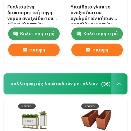
Γυαλισμένη
Υπαίθριο γλυπτό
διακοσμητική πηγή
ανοξείδωτου
νερού ανοξείδωτου
αγαλμάτων κήπων
cOem γλυπτών
μετάλλων αρπών
μετάλλων
πηγών νερού
Καλύτερη τιμή
Καλύτερη τιμή
επαφή
επαφή
καλλιεργητής λουλουδιών μετάλλων
(36)