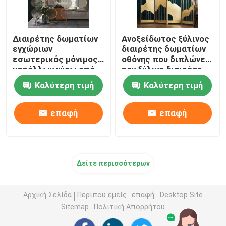
Διαιρέτης δωματίων
Ανοξείδωτος ξύλινος
εγχώριων
διαιρέτης δωματίων
εσωτερικός μόνιμος
οθόνης που διπλώνει
μετάλλων γύρω από
τον ξύλινο διαιρέτη
το διαιρέτη δωματίων
τοίχων
Καλύτερη τιμή
Καλύτερη τιμή
γυαλιού μετάλλων
επαφή
επαφή
Δείτε περισσότερων
Αρχική Σελίδα
Περίπου εμείς
επαφή
Desktop Site
Sitemap
Πολιτική Απορρήτου