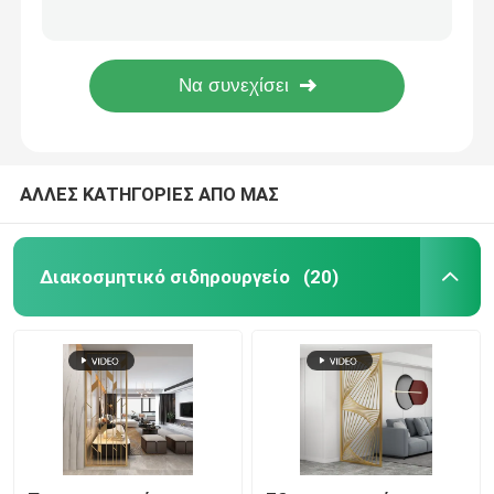
Ένας ποδιών υπαίθριος μετάλλων πάγκος 4 χάλυβα επιφάνειας πάγκων ξύλινος Seater
Τεμαχισμένοι Begonia πάγκων μετάλλων WPC υπαίθριοι ξύλινοι πάγκοι αίθουσας αναμονής
καλλιεργητής λουλουδιών μετάλλων
Ανοξείδωτος υπαίθριος πάγκος 3 μετάλλων ξύλο μετάλλων πάγκων κήπων Seater
Το ζωηρόχρωμο φύλλο διαμόρφωσε το υπαίθριο ανοξείδωτο Patio πάγκων μετάλλων ξύλινο
μεταλλικός πάγκος εξωτερικού χώρου
ΑΛΛΕΣ ΚΑΤΗΓΟΡΙΕΣ ΑΠΟ ΜΑΣ
διαιρέτης δωματίων μετάλλων
Μεταλλικό ντουλάπι κρασιού
Διακοσμητικό σιδηρουργείο
(20)
ράφι ντεκόρ μετάλλων
Νίτσα από ανοξείδωτο χάλυβα
κιγκλίδωμα σκαλοπατιών μετάλλων