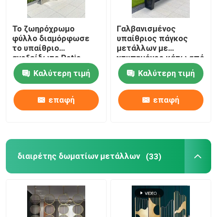
Το ζωηρόχρωμο
Γαλβανισμένος
φύλλο διαμόρφωσε
υπαίθριος πάγκος
το υπαίθριο
μετάλλων με
ανοξείδωτο Patio
χτυπημένος κάτω από
πάγκων μετάλλων
το οπίσθιο στήριγμα
Καλύτερη τιμή
Καλύτερη τιμή
ξύλινο
επαφή
επαφή
διαιρέτης δωματίων μετάλλων
(33)