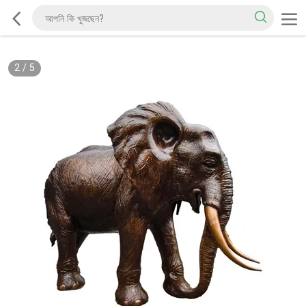
2
/
5