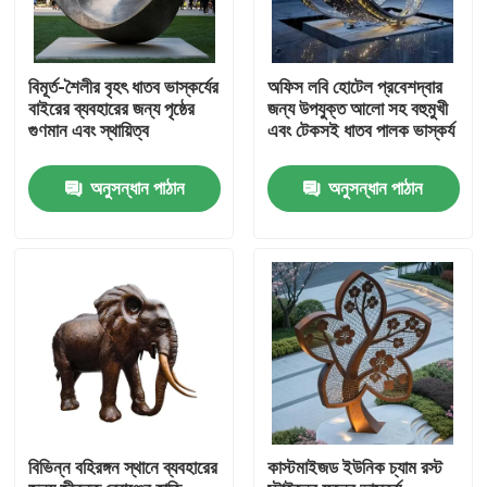
বিমূর্ত-শৈলীর বৃহৎ ধাতব ভাস্কর্যের
অফিস লবি হোটেল প্রবেশদ্বার
বাইরের ব্যবহারের জন্য পৃষ্ঠের
জন্য উপযুক্ত আলো সহ বহুমুখী
গুণমান এবং স্থায়িত্ব
এবং টেকসই ধাতব পালক ভাস্কর্য
অনুসন্ধান পাঠান
অনুসন্ধান পাঠান
বাড়ি
পণ্য
বিভিন্ন বহিরঙ্গন স্থানে ব্যবহারের
কাস্টমাইজড ইউনিক চ্যাম রস্ট
আমাদের সম্পর্কে