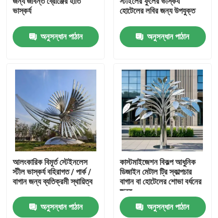
জন্য জীবন্ত ব্রোঞ্জের হাতি
স্টাইলের ফুলের ভাস্কর্য
ভাস্কর্য
হোটেলের লবির জন্য উপযুক্ত
কারখানা ভ্রমণ
অনুসন্ধান পাঠান
অনুসন্ধান পাঠান
মান নিয়ন্ত্রণ
যোগাযোগ করুন
খবর
উদ্ধৃতির জন্য আবেদন
আলংকারিক বিমূর্ত স্টেইনলেস
কাস্টমাইজেশন বিকল্প আধুনিক
স্টীল ভাস্কর্য বহিরাগত / পার্ক /
ডিজাইন মেটাল ট্রি স্কাল্পচার
বাগান জন্য ব্যতিক্রমী স্থায়িত্ব
বাগান বা হোটেলের শোভা বর্ধনের
আলংকারিক মেটালওয়ার্ক
জন্য
অনুসন্ধান পাঠান
অনুসন্ধান পাঠান
আলংকারিক ধাতু ভাস্কর্য