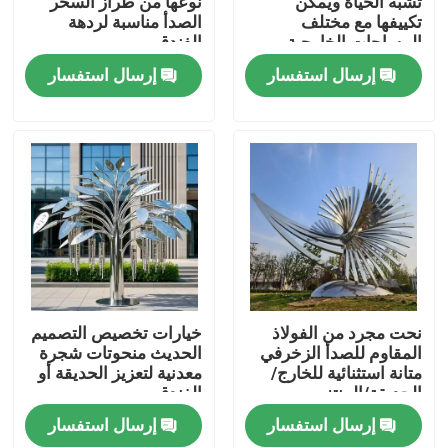
تشبه الحياة ويمكن
نوعها من طراز السحر
تكييفها مع مختلف
الصدأ مناسبة لردهة
المساحات الخارجية
الفندق
جولة في المعمل
إرسال استفسار
إرسال استفسار
رقابة جودة
اتصل بنا
أخبار
اطلب اقتباس
نحت مجرد من الفولاذ
خيارات تخصيص التصميم
المقاوم للصدأ الزخرفي
الحديث منحوتات شجرة
متانة استثنائية للخارج/
معدنية لتعزيز الحديقة أو
الأعمال المعدنية الزخرفية
الحديقة/المنتزه
الفندق
إرسال استفسار
إرسال استفسار
النحت المعدني الزخرفي