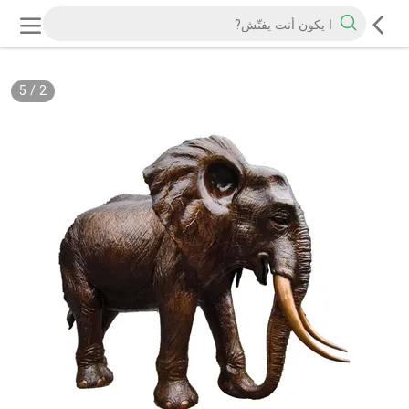
5
/
2