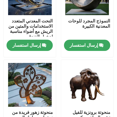
النموذج المجرد للوحات
النحت المعدني المتعدد
المعدنية الكبيرة
الاستخدامات والمتين من
الريش مع أضواء مناسبة
لدخول الفندق
إرسال استفسار
إرسال استفسار
بيت
منتجات
منحوتة برونزية للفيل
منحوتة زهور فريدة من
معلومات عنا