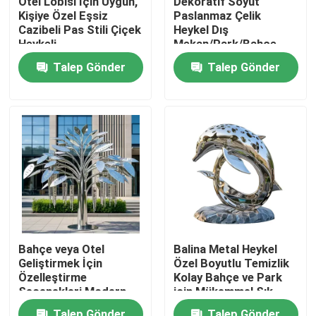
Otel Lobisi İçin Uygun,
Dekoratif Soyut
Kişiye Özel Eşsiz
Paslanmaz Çelik
Cazibeli Pas Stili Çiçek
Heykel Dış
Fabrika turu
Heykeli
Mekan/Park/Bahçe
İçin Olağanüstü
Talep Gönder
Talep Gönder
Dayanıklılık
Kalite kontrol
Bize Ulaşın
Haberler
Bir teklif isteği
Bahçe veya Otel
Balina Metal Heykel
Geliştirmek İçin
Özel Boyutlu Temizlik
Dekoratif Metal İşleri
Özelleştirme
Kolay Bahçe ve Park
Seçenekleri Modern
için Mükemmel Şık
Tasarım Metal Ağaç
Metal Sanat
Dekoratif Metal Heykel
Talep Gönder
Talep Gönder