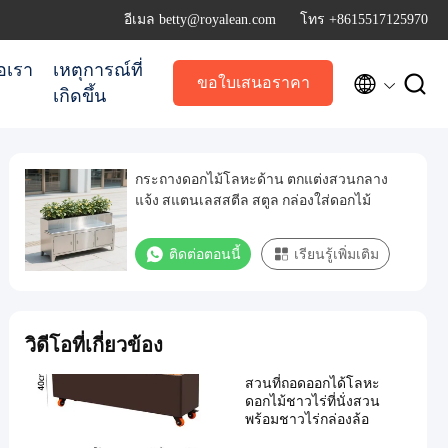
อีเมล betty@royalean.com
โทร +8615517125970
่อเรา
เหตุการณ์ที่


ขอใบเสนอราคา
เกิดขึ้น
กระถางดอกไม้โลหะด้าน ตกแต่งสวนกลาง
แจ้ง สแตนเลสสตีล สตูล กล่องใส่ดอกไม้
ติดต่อตอนนี้
เรียนรู้เพิ่มเติม
วิดีโอที่เกี่ยวข้อง
สวนที่ถอดออกได้โลหะ
ดอกไม้ชาวไร่ที่นั่งสวน
พร้อมชาวไร่กล่องล้อ