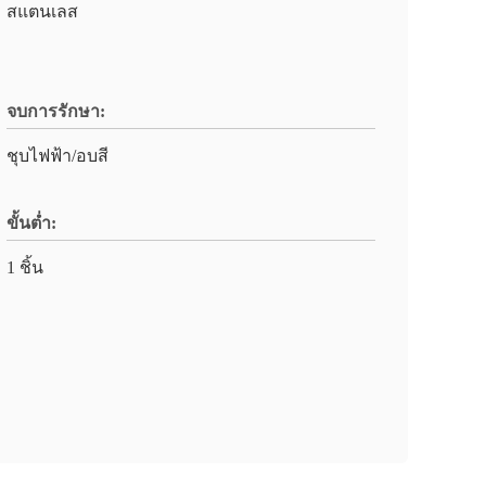
สแตนเลส
จบการรักษา:
ชุบไฟฟ้า/อบสี
ขั้นต่ำ:
1 ชิ้น