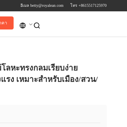
อีเมล betty@royalean.com
โทร +8615517125970
าคา


้โลหะทรงกลมเรียบง่าย
งแรง เหมาะสำหรับเมือง/สวน/