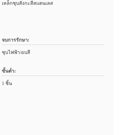
เหล็กชุบสังกะสีสแตนเลส
จบการรักษา:
ชุบไฟฟ้า/อบสี
ขั้นต่ำ:
1 ชิ้น