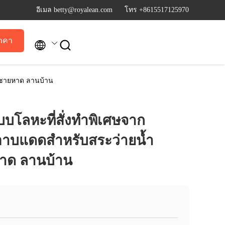
อีเมล betty@royalean.com
โทร +8615517125970
าคา


ม ชายหาด ลานบ้าน
แบบโลหะที่สั่งทำพิเศษจาก
้อาบแดดสำหรับสระว่ายน้ำ
าด ลานบ้าน