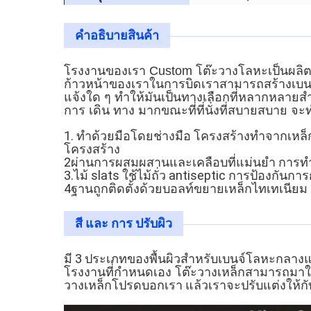
คําอธิบายสินค้า
โรงงานของเรา Custom โต๊ะวางโลหะเป็นผลิตภ
ก้าวหน้าของเราในการบิดเราสามารถสร้างเบนจ
แจ้งใด ๆ ทําให้มันเป็นทางเลือกที่หลากหลายสําห
การ เดิน ทาง มากขณะที่ที่นั่งที่สบายสบาย จ
1. ทําด้วยมือโดยช่างมือ โครงสร้างทําจากเหล็กไ
โครงสร้าง
2ผ่านการผสมผสานและเคลือบที่แม่นยํา การทํ
3.ไม้ slats ใช้ไม้ถั่ว antiseptic การป้องกั
4ฐานถูกติดตั้งด้วยบอลท์ขยายเหล็กไทเทเนีย
สี และ การ ปรับผิว
มี 3 ประเภทของพื้นผิวสําหรับเบนจ์โลหะกลางแ
สามารถมาใน
โรงงานที่กําหนดเอง โต๊ะวางเหล็ก
โปรดบอกเรา แล้วเราจะปรับแต่งให้ก
วางเหล็ก