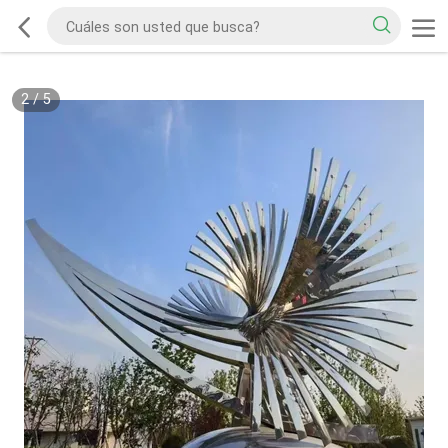
2
/
5