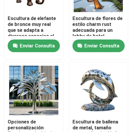
Viaje de la fábrica
Escultura de elefante
Escultura de flores de
de bronce muy real
estilo charm rust
que se adapta a
adecuada para un
Control de calidad
diversos espacios al
lobby de hotel
aire libre
Enviar Consulta
Enviar Consulta
Contáctenos
Noticias
Pida una cita
Trabajo de metalistería decorativa
Opciones de
Escultura de ballena
personalización
de metal, tamaño
Escultura decorativa de metal