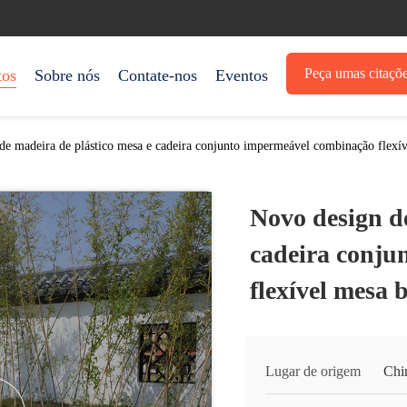
Peça umas citaçõ
tos
Sobre nós
Contate-nos
Eventos
de madeira de plástico mesa e cadeira conjunto impermeável combinação flexí
Novo design d
cadeira conju
flexível mesa 
Lugar de origem
Chi