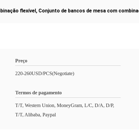
inação flexível
,
Conjunto de bancos de mesa com combina
Preço
220-260USD/PCS(Negotiate)
Termos de pagamento
T/T, Western Union, MoneyGram, L/C, D/A, D/P,
T/T, Alibaba, Paypal