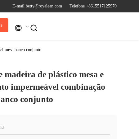
E-mail betty@royalean.com
Telefone +8615517125970
es


vel mesa banco conjunto
e madeira de plástico mesa e
nto impermeável combinação
banco conjunto
na