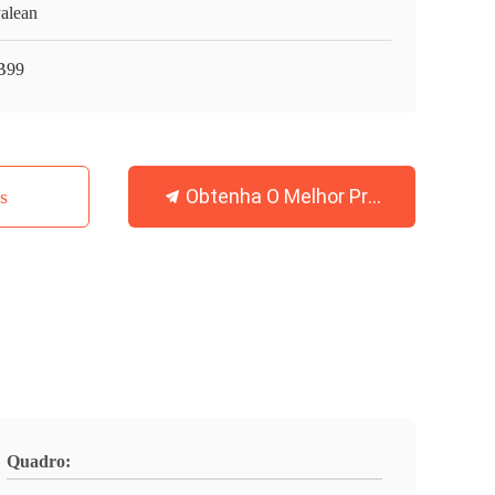
alean
B99
Obtenha O Melhor Preço
s
Quadro: