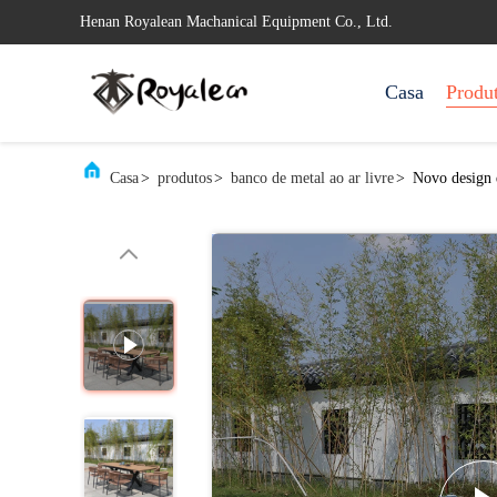
Henan Royalean Machanical Equipment Co., Ltd.
Casa
Produ
Casa
>
produtos
>
banco de metal ao ar livre
>
Novo design 