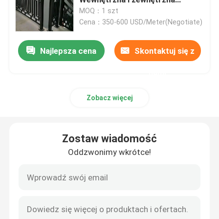
aluminiowa balustrada schodowa
MOQ：1 szt
Cena：350-600 USD/Meter(Negotiate)
metalowa doniczka na kwiaty
Najlepsza cena
Skontaktuj się z
metalowa ławka zewnętrzna
nami
metalowa przegroda pokoju
Zobacz więcej
Metalowa szafka na wino
Zostaw wiadomość
metalowa półka ozdobna
Oddzwonimy wkrótce!
Nicha ze stali nierdzewnej
Metalowa balustrada schodowa