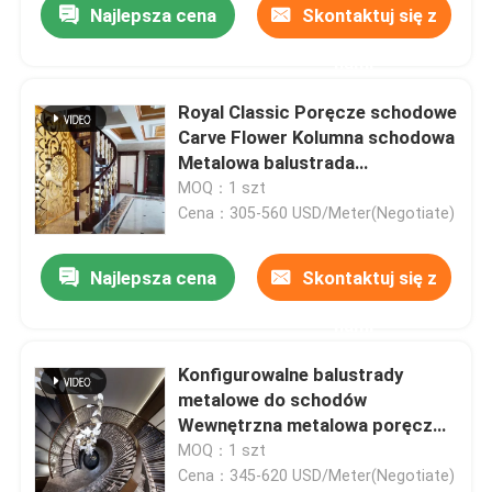
Najlepsza cena
Skontaktuj się z
nami
Royal Classic Poręcze schodowe
Carve Flower Kolumna schodowa
Metalowa balustrada
wewnętrzna
MOQ：1 szt
Cena：305-560 USD/Meter(Negotiate)
Najlepsza cena
Skontaktuj się z
nami
Konfigurowalne balustrady
metalowe do schodów
Wewnętrzna metalowa poręcz
schodów spiralnych
MOQ：1 szt
Cena：345-620 USD/Meter(Negotiate)