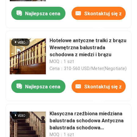
Najlepsza cena
Skontaktuj się z
nami
Hotelowe antyczne tralki z brązu
Wewnętrzna balustrada
schodowa z miedzi i brązu
MOQ：1 szt
Cena：310-560 USD/Meter(Negotiate)
Najlepsza cena
Skontaktuj się z
Dom
nami
Klasyczna rzeźbiona miedziana
Produkty
balustrada schodowa Antyczna
balustrada schodowa
dostosowana
O nas
MOQ：1 szt