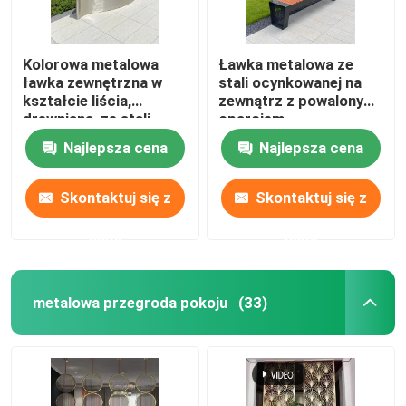
Kolorowa metalowa
Ławka metalowa ze
ławka zewnętrzna w
stali ocynkowanej na
kształcie liścia,
zewnątrz z powalonym
drewniana, ze stali
oparciem
nierdzewnej
Najlepsza cena
Najlepsza cena
Skontaktuj się z
Skontaktuj się z
nami
nami
metalowa przegroda pokoju
(33)