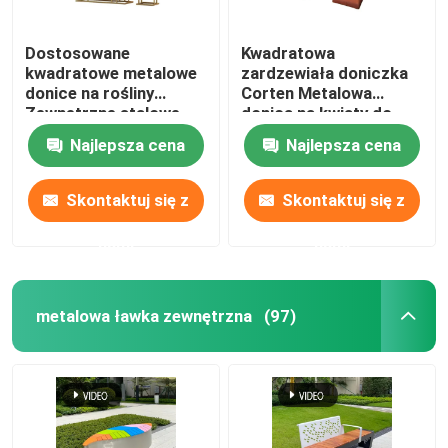
Dostosowane
Kwadratowa
kwadratowe metalowe
zardzewiała doniczka
donice na rośliny
Corten Metalowa
Zewnętrzne stalowe
donica na kwiaty do
prostokątne donice
ogrodu / podwórka
Najlepsza cena
Najlepsza cena
Skontaktuj się z
Skontaktuj się z
nami
nami
metalowa ławka zewnętrzna
(97)