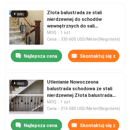
Złota balustrada ze stali
nierdzewnej do schodów
wewnętrznych do sali
konferencyjnej
MOQ：1 szt
Cena：330-600 USD/Meter(Negotiate)
Najlepsza cena
Skontaktuj się z
nami
Utlenianie Nowoczesna
balustrada schodowa ze stali
nierdzewnej Złota balustrada
schodowa SS
MOQ：1 szt
Cena：315-585 USD/Meter(Negotiate)
Najlepsza cena
Skontaktuj się z