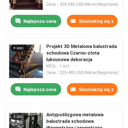
Cena：420-680 USD/Meter(Negotiate)
Wycieczka po fabryce
Najlepsza cena
Skontaktuj się z
nami
Kontrola jakości
Projekt 3D Metalowa balustrada
Skontaktuj się z nami
schodowa Czarno-złota
luksusowa dekoracja
MOQ：1 szt
Aktualności
Cena：225-490 USD/Meter(Negotiate)
Poprosić o wycenę
Najlepsza cena
Skontaktuj się z
nami
Dekoracyjna metaloplastyka
Antypoślizgowa metalowa
balustrada schodowa
Dekoracyjna metalowa rzeźba
Wewnętrzna i zewnętrzna