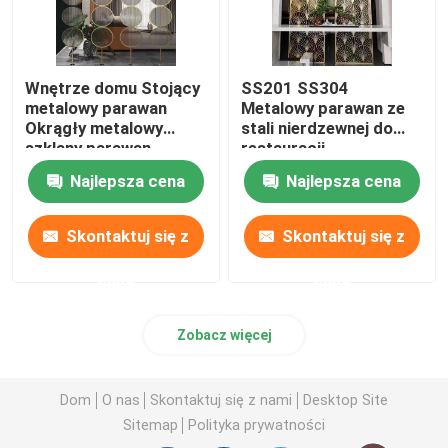
Wnętrze domu Stojący
SS201 SS304
metalowy parawan
Metalowy parawan ze
Okrągły metalowy
stali nierdzewnej do
szklany parawan
restauracji
Najlepsza cena
Najlepsza cena
Skontaktuj się z
Skontaktuj się z
nami
nami
Zobacz więcej
Dom
O nas
Skontaktuj się z nami
Desktop Site
Sitemap
Polityka prywatności