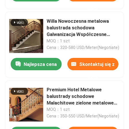
nami
Willa Nowoczesna metalowa
balustrada schodowa
Galwanizacja Współczesne
balustrady metalowe
MOQ：1 szt
Cena：320-580 USD/Meter(Negotiate)
Najlepsza cena
Skontaktuj się z
nami
Premium Hotel Metalowe
balustrady schodowe
Malachitowe zielone metalowe
balustrady do schodów
MOQ：1 szt
Cena：350-550 USD/Meter(Negotiate)