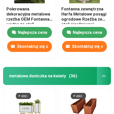
Polerowana
Fontanna zewnętrzna
dekoracyjna metalowa
Harfa Metalowe posągi
rzeźba OEM Fontanna
ogrodowe Rzeźba ze
wodna ze stali
stali nierdzewnej
nierdzewnej
Najlepsza cena
Najlepsza cena
Skontaktuj się z
Skontaktuj się z
nami
nami
metalowa doniczka na kwiaty
(36)