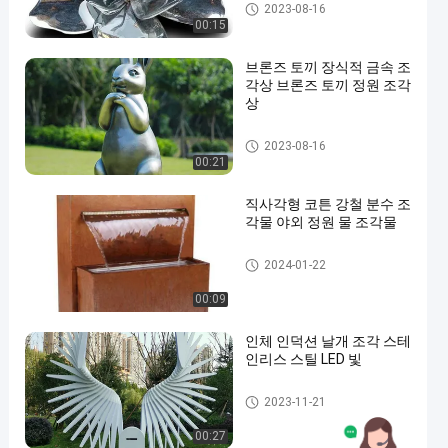
장식용 금속 조각품
2023-08-16
00:15
브론즈 토끼 장식적 금속 조
각상 브론즈 토끼 정원 조각
상
장식용 금속 조각품
2023-08-16
00:21
직사각형 코튼 강철 분수 조
각물 야외 정원 물 조각물
장식용 금속 조각품
2024-01-22
00:09
인체 인덕션 날개 조각 스테
인리스 스틸 LED 빛
장식용 금속 조각품
2023-11-21
00:27