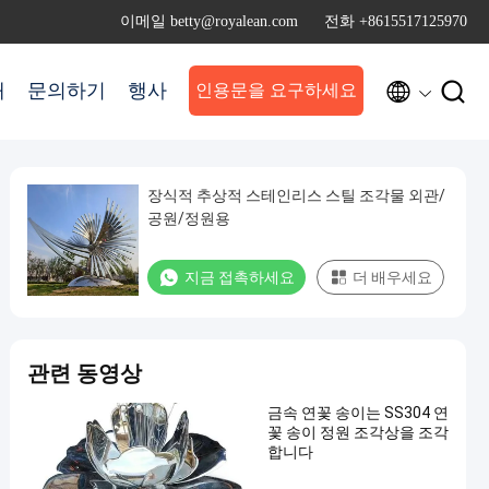
이메일 betty@royalean.com
전화 +8615517125970


개
문의하기
행사
인용문을 요구하세요
장식적 추상적 스테인리스 스틸 조각물 외관/
공원/정원용
지금 접촉하세요
더 배우세요
관련 동영상
금속 연꽃 송이는 SS304 연
꽃 송이 정원 조각상을 조각
합니다