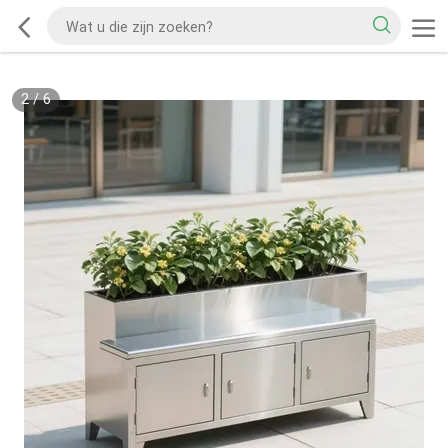
2
/
6