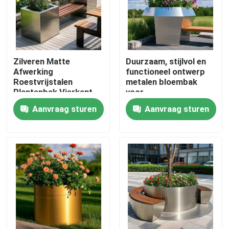
Zilveren Matte
Duurzaam, stijlvol en
Afwerking
functioneel ontwerp
Roestvrijstalen
metalen bloembak
Plantenbak Vierkant
voor
Roestvrij Metalen
park/tuin/erf/school
Aanvraag sturen
Aanvraag sturen
Bloempot
Huis
Producten
Over ons