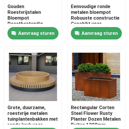
Gouden
Eenvoudige ronde
Roestvrijstalen
metalen bloempot
Fabrieksreis
Bloempot
Robuuste constructie
Roestbestendig
Geschikt voor
Duurzame Moderne
stedelijke
Aanvraag sturen
Aanvraag sturen
Kwaliteitscontrole
Plantenbak Voor
omgeving/tuin/straat
Binnen en Buiten
Neem contact met ons op
Nieuws
Verzoek om een Citaat
Grote, duurzame,
Rectangular Corten
Decoratieve Metaalbewerking
roestvrije metalen
Steel Flower Rusty
tuinplantenbakken met
Planter Dozen Metalen
ronde kruk voor
Buiten 1200mm
Decoratieve metalen sculptuur