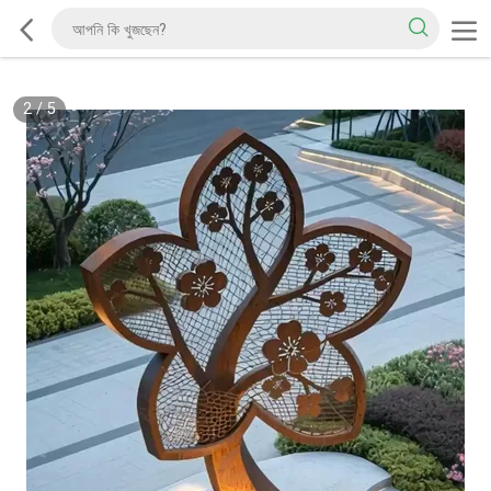
2
/
5