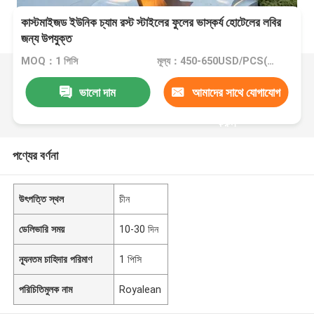
কাস্টমাইজড ইউনিক চ্যাম রস্ট স্টাইলের ফুলের ভাস্কর্য হোটেলের লবির
জন্য উপযুক্ত
MOQ：1 পিসি
মূল্য：450-650USD/PCS(Negotiate)
ভালো দাম
আমাদের সাথে যোগাযোগ
করুন
পণ্যের বর্ণনা
উৎপত্তি স্থল
চীন
ডেলিভারি সময়
10-30 দিন
ন্যূনতম চাহিদার পরিমাণ
1 পিসি
পরিচিতিমুলক নাম
Royalean