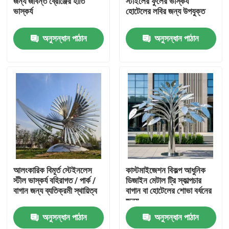
জন্য জীবন্ত ব্রোঞ্জের হাতি
স্টাইলের ফুলের ভাস্কর্য
ভাস্কর্য
হোটেলের লবির জন্য উপযুক্ত
কারখানা ভ্রমণ
অনুসন্ধান পাঠান
অনুসন্ধান পাঠান
মান নিয়ন্ত্রণ
যোগাযোগ করুন
খবর
উদ্ধৃতির জন্য আবেদন
আলংকারিক বিমূর্ত স্টেইনলেস
কাস্টমাইজেশন বিকল্প আধুনিক
স্টীল ভাস্কর্য বহিরাগত / পার্ক /
ডিজাইন মেটাল ট্রি স্কাল্পচার
বাগান জন্য ব্যতিক্রমী স্থায়িত্ব
বাগান বা হোটেলের শোভা বর্ধনের
আলংকারিক মেটালওয়ার্ক
জন্য
অনুসন্ধান পাঠান
অনুসন্ধান পাঠান
আলংকারিক ধাতু ভাস্কর্য